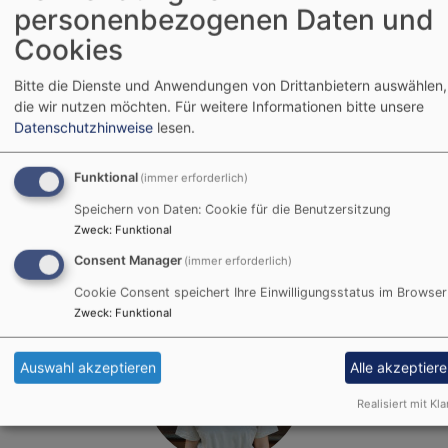
personenbezogenen Daten und
Cookies
Bitte die Dienste und Anwendungen von Drittanbietern auswählen,
Lilly Feike (16 Jahre) aus
die wir nutzen möchten.
Für weitere Informationen bitte unsere
Datenschutzhinweise
lesen.
Wettringen
Ich freue mich auf eine tolle Gemeinschaft,
Funktional
(immer erforderlich)
schöne gemeinsame Aktionen und, dass wir die
Speichern von Daten: Cookie für die Benutzersitzung
evangelische Jugend gut vertreten.
Zweck
:
Funktional
Consent Manager
(immer erforderlich)
Cookie Consent speichert Ihre Einwilligungsstatus im Browser
Zweck
:
Funktional
Auswahl akzeptieren
Alle akzeptier
Realisiert mit Kla