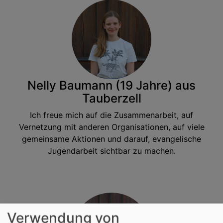
Nelly Baumann (19 Jahre) aus
Tauberzell
Ich freue mich auf die Zusammenarbeit, auf
Vernetzung mit anderen Organisationen, auf viele
gemeinsame Aktionen und darauf, evangelische
Jugendarbeit sichtbar zu machen.
Verwendung von